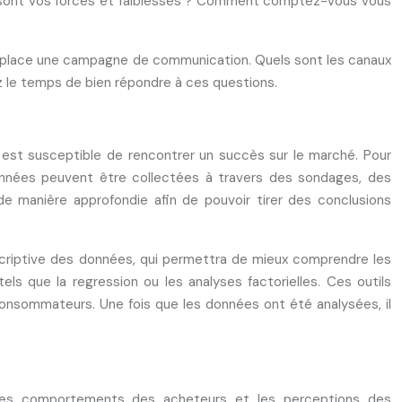
lles sont vos forces et faiblesses ? Comment comptez-vous vous
en place une campagne de communication. Quels sont les canaux
z le temps de bien répondre à ces questions.
est susceptible de rencontrer un succès sur le marché. Pour
onnées peuvent être collectées à travers des sondages, des
de manière approfondie afin de pouvoir tirer des conclusions
scriptive des données, qui permettra de mieux comprendre les
els que la regression ou les analyses factorielles. Ces outils
 consommateurs. Une fois que les données ont été analysées, il
 les comportements des acheteurs et les perceptions des