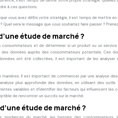
oncurrence, il est temps de définir votre propre stratégie. Que
ndre à ces questions.
que vous avez défini votre stratégie, il est temps de mettre 
e ? Quel sera le message que vous souhaitez faire passer ? Prene
d’une étude de marché ?
s consommateurs et de déterminer si un produit ou un service 
ter des données auprès des consommateurs potentiels. Ces d
onnées ont été collectées, il est important de les analyser 
es manières. Il est important de commencer par une analyse de
analyse plus approfondie des données, en utilisant des outils t
entes variables et d’identifier les facteurs qui influencent les
ceptible de rencontrer un succès sur le marché.
 d’une étude de marché ?
les tendances du marché, les besoins des consommateurs,