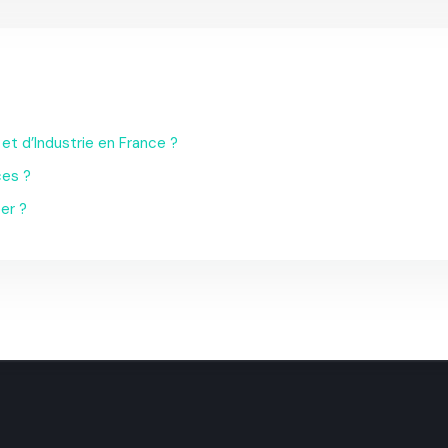
t d’Industrie en France ?
ces ?
er ?